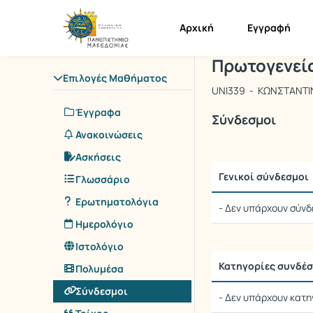
Μάθημα : Πρω
Κωδικός : UN
Αρχική Σελίδα
Αρχική
Εγγραφή
Πρωτογενείς
Επιλογές Μαθήματος
UNI339 - ΚΩΝΣΤΑΝΤΙ
Έγγραφα
Σύνδεσμοι
Ανακοινώσεις
Ασκήσεις
Γενικοί σύνδεσμοι
Γλωσσάριο
Ερωτηματολόγια
- Δεν υπάρχουν σύνδ
Ημερολόγιο
Ιστολόγιο
Κατηγορίες συνδέ
Πολυμέσα
Σύνδεσμοι
- Δεν υπάρχουν κατη