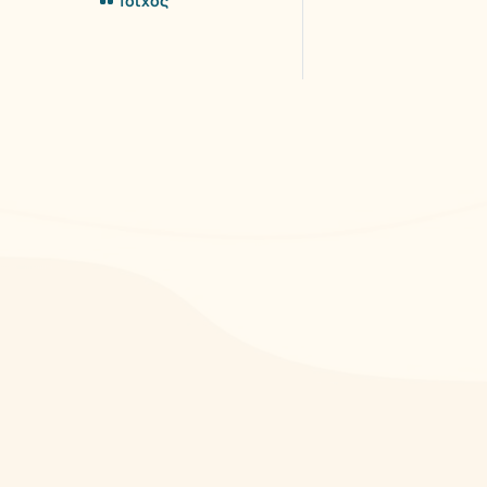
Τοίχος