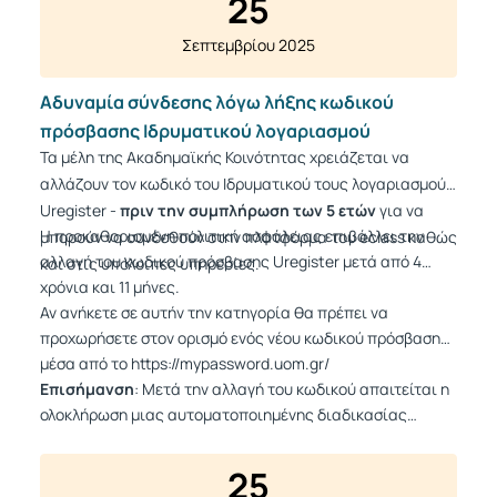
25
Σεπτεμβρίου 2025
Αδυναμία σύνδεσης λόγω λήξης κωδικού
πρόσβασης Ιδρυματικού λογαριασμού
Τα μέλη της Ακαδημαϊκής Κοινότητας χρειάζεται να
αλλάζουν τον κωδικό του
Ιδρυματικού τους λογαριασμού
-
Uregister -
πριν την συμπλήρωση των
5 ετών
για να
Η προκαθορισμένη πολιτική ασφάλειας επιβάλλει την
μπορούν να συνδεθούν στην πλατφόρμα του eclass καθώς
αλλαγή του κωδικού πρόσβασης Uregister μετά από 4
και στις υπόλοιπες υπηρεσίες.
χρόνια και 11 μήνες.
Αν ανήκετε σε αυτήν την κατηγορία θα πρέπει να
προχωρήσετε στον ορισμό ενός νέου κωδικού πρόσβασης
μέσα από το
https://mypassword.uom.gr/
Επισήμανση
: Μετά την αλλαγή του κωδικού απαιτείται η
ολοκλήρωση μιας αυτοματοποιημένης διαδικασίας
συγχρονισμού, η οποία ενδέχεται να διαρκέσει από 2 έως
και 6 ώρες. Πριν ολοκληρωθεί η διαδικασία αυτή δεν
25
μπορείτε να χρησιμοποιήσετε τις υπηρεσίες.