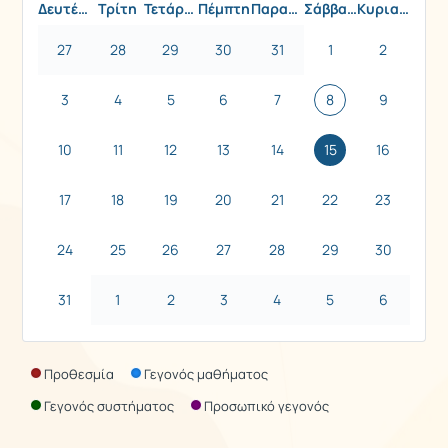
Δευτέρα
Τρίτη
Τετάρτη
Πέμπτη
Παρασκευή
Σάββατο
Κυριακή
27
28
29
30
31
1
2
3
4
5
6
7
8
9
10
11
12
13
14
15
16
17
18
19
20
21
22
23
24
25
26
27
28
29
30
31
1
2
3
4
5
6
Προθεσμία
Γεγονός μαθήματος
Γεγονός συστήματος
Προσωπικό γεγονός