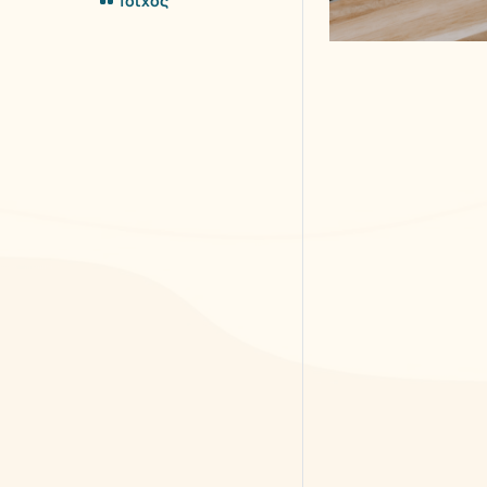
Τοίχος