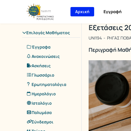
Μάθημα : Εξε
Κωδικός : UN
Αρχική Σελίδα
Αρχική
Εγγραφή
Εξετάσεις 2
Επιλογές Μαθήματος
UNI194 - ΡΗΓΑΣ ΓΙΟ
Έγγραφα
Περιγραφή Μαθ
Ανακοινώσεις
Ασκήσεις
Γλωσσάριο
Ερωτηματολόγια
Ημερολόγιο
Ιστολόγιο
Πολυμέσα
Σύνδεσμοι