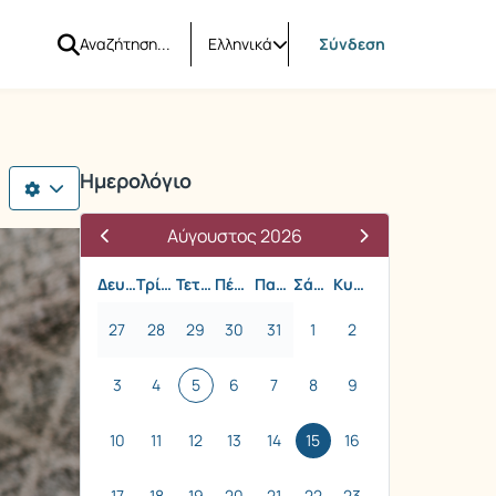
Ελληνικά
Σύνδεση
Ημερολόγιο
Αύγουστος 2026
Δευτέρα
Τρίτη
Τετάρτη
Πέμπτη
Παρασκευή
Σάββατο
Κυριακή
27
28
29
30
31
1
2
3
4
5
6
7
8
9
10
11
12
13
14
15
16
17
18
19
20
21
22
23