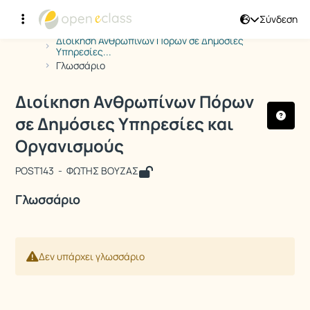
Σύνδεση
Μάθημα : Διοίκηση Ανθρωπίνων Πόρω
Κωδικός : POST143
Αρχική Σελίδα
Διοίκηση Ανθρωπίνων Πόρων σε Δημόσιες
Υπηρεσίες...
Γλωσσάριο
Διοίκηση Ανθρωπίνων Πόρων
σε Δημόσιες Υπηρεσίες και
Οργανισμούς
POST143 - ΦΩΤΗΣ ΒΟΥΖΑΣ
Γλωσσάριο
Δεν υπάρχει γλωσσάριο