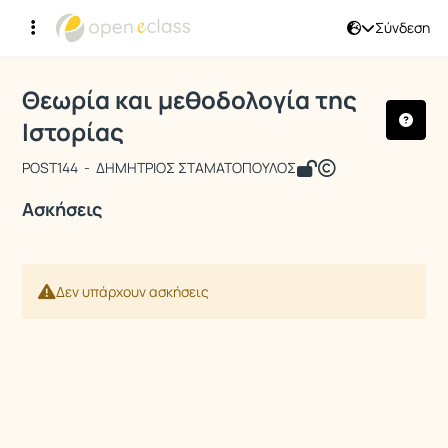
Σύνδεση
Μάθημα : Θεωρία και μεθοδολογία τη
Κωδικός : POST144
Θεωρία και μεθοδολογία της
Ιστορίας
POST144 - ΔΗΜΗΤΡΙΟΣ ΣΤΑΜΑΤΟΠΟΥΛΟΣ
Ασκήσεις
Δεν υπάρχουν ασκήσεις