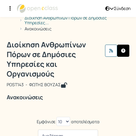
Σύνδεση
Μάθημα : Διοίκηση Ανθρωπίνων Πόρω
Κωδικός : POST143
Αρχική Σελίδα
Διοίκηση Ανθρωπίνων Πόρων σε Δημόσιες
Υπηρεσίες...
Ανακοινώσεις
Διοίκηση Ανθρωπίνων
Πόρων σε Δημόσιες
Υπηρεσίες και
Οργανισμούς
POST143 - ΦΩΤΗΣ ΒΟΥΖΑΣ
Ανακοινώσεις
Εμφάνισε
αποτελέσματα