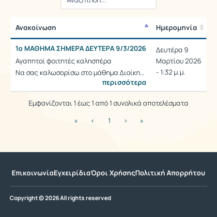
Ανακοίνωση
Ημερομηνία
Ανακοίνωση
Ημερομηνία
1ο ΜΑΘΗΜΑ ΣΗΜΕΡΑ ΔΕΥΤΕΡΑ 9/3/2026
Δευτέρα 9
Αγαπητοί φοιτητές καλησπέρα
Μαρτίου 2026
- 1:32 μ.μ.
Να σας καλωσορίσω στο μάθημα Διοίκη…
περισσότερα
Εμφανίζονται 1 έως 1 από 1 συνολικά αποτελέσματα
«
‹
1
›
»
Επικοινωνία
Εγχειρίδια
Όροι Χρήσης
Πολιτική Απορρήτου
Copyright © 2026 All rights reserved