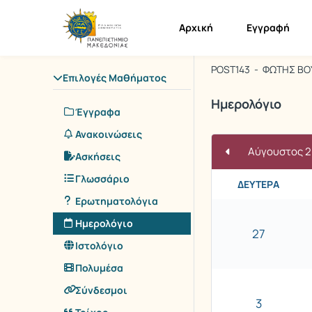
Μάθημα : Διο
Κωδικός : PO
Αρχική
Εγγραφή
Διοίκηση Αν
POST143 - ΦΩΤΗΣ Β
Επιλογές Μαθήματος
Ημερολόγιο
Έγγραφα
Ανακοινώσεις
Αύγουστος 
Ασκήσεις
Γλωσσάριο
ΔΕΥΤΈΡΑ
Ερωτηματολόγια
Ημερολόγιο
27
Ιστολόγιο
Πολυμέσα
Σύνδεσμοι
3