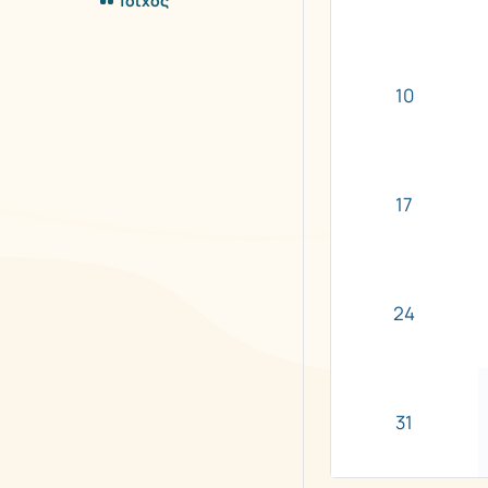
Τοίχος
10
17
24
31